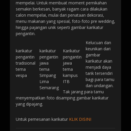
mempelai. Untuk membuat moment pernikahan
semakin berkesan, banyak ragam cara dilakukan
calon mempelai, mulai dari penataan dekorasi,
menu makanan yang spesial, foto-foto pre wedding,
hingga pajangan unik seperti gambar karikatur
pengantin.
Kelucuan dan
keunikan dari
karikatur
karikatur
Karikatur
gambar
pengantin
pengantin
pengantin
karikatur akan
tradisional
jawa
jawa
menjadi daya
tema
tema
tema
tarik tersendiri
vespa
Simpang
kampus
bagi para tamu
Lima
ITB
dan undangan.
Semarang
Tak jarang para tamu
menyempatkan foto disamping gambar karikatur
yang dipajang.
Untuk pemesanan karikatur
KLIK DISINI