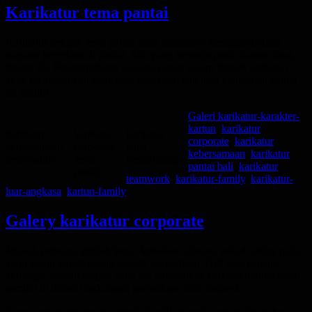
Karikatur tema pantai
Posted
Karikatur dengan tema pantai pada umumnya menggambarkan
on
suasana keceriaan di pantai. Ada yang bermain pasir, banana boat,
diving dll. Penggambaran suasana pantai dalam bentuk karikatur
akan mengesankan kelucuan, keceriaan dan juga keindahan pantai
itu sendiri.
Categories
Tags
Galeri karikatur-
karakter-
kartun
,
karikatur
karikatur
karikatur
karikatur
corporate
,
karikatur
kebersamaan
corporate
tema
kebersamaan
,
karikatur
tema pantai
tema
memancing
pantai bali
,
karikatur
pantai
teamwork
,
karikatur-family
,
karikatur-
luar-angkasa
,
kartun-family
Galery karikatur corporate
Posted
Mutasi, pensiun, pindah kerja, kenaikan jabatan, adalah siklus rutin
on
yang selalu terjadi dalam sebuah perusahaan. Gift atau kenang-
kenangan adalah bagian yang tak terpisahkan dari seremonial pisah
sambut di dalam lingkungan perusahaan atau instansi.
Karya seni karikatur bisa menjadi pilihan anda, untuk digunakan