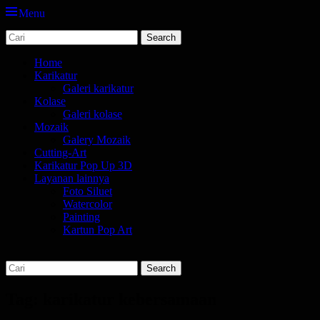
Menu
Search
jasa karikatur dan mozaik
tempat bikin karikatur Jakarta
for:
Primary
Skip
Home
to
Karikatur
Menu
content
Galeri karikatur
Kolase
Galeri kolase
Mozaik
Galery Mozaik
Cutting-Art
Karikatur Pop Up 3D
Layanan lainnya
Foto Siluet
Watercolor
Painting
Kartun Pop Art
Search
Search
for:
Tag:
karikatur kebersamaan