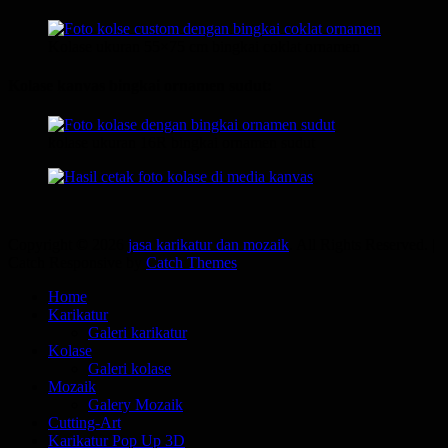
Kolase ukuran 55×75 cm bingkai coklat ornamen
Kolase kanvas bingkai ornamen sudut:
kolase ukuran 16R bingkai ornamen sudut
Copyright © 2026
jasa karikatur dan mozaik
. All Rights Reserved. |
Catch Responsive by
Catch Themes
Scroll
Home
Up
Karikatur
Galeri karikatur
Kolase
Galeri kolase
Mozaik
Galery Mozaik
Cutting-Art
Karikatur Pop Up 3D