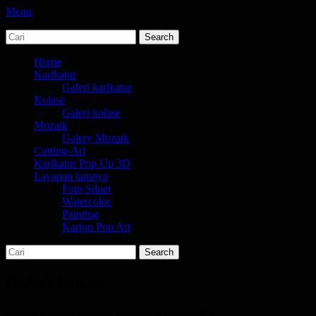
Menu
Search
jasa karikatur dan mozaik
tempat bikin karikatur Jakarta
for:
Primary
Skip
Home
to
Karikatur
Menu
content
Galeri karikatur
Kolase
Galeri kolase
Mozaik
Galery Mozaik
Cutting-Art
Karikatur Pop Up 3D
Layanan lainnya
Foto Siluet
Watercolor
Painting
Kartun Pop Art
Search
Search
for:
Galeri kolase
Kolase kanvas bingkai minimalis double list: