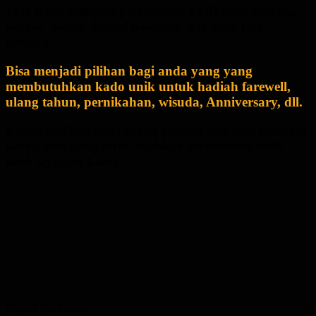
Jasa kami meliputi pembuatan karikatur, mozaik,
kolase, sketsa, digital painting, dan olah foto
lainnya.
Bisa menjadi pilihan bagi anda yang yang
membutuhkan kado unik untuk hadiah farewell,
ulang tahun, pernikahan, wisuda, Anniversary, dll.
Untuk melihat bagaimana sebuah foto bisa menjadi
karya seni yang unik, silahkan menelusuri lebih
jauh layanan kami.
Digital Workshop: