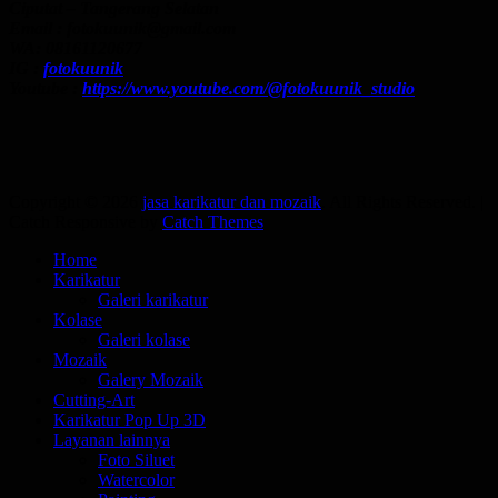
Ciputat – Tangerang Selatan
Email : fotokuunik@gmail.com
WA: 08161120677
IG :
fotokuunik
Youtube :
https://www.youtube.com/@fotokuunik_studio
Copyright © 2026
jasa karikatur dan mozaik
. All Rights Reserved. |
Catch Responsive by
Catch Themes
Scroll
Home
Up
Karikatur
Galeri karikatur
Kolase
Galeri kolase
Mozaik
Galery Mozaik
Cutting-Art
Karikatur Pop Up 3D
Layanan lainnya
Foto Siluet
Watercolor