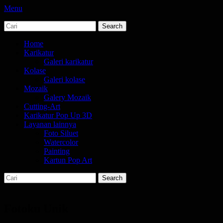
Menu
Search
jasa karikatur dan mozaik
tempat bikin karikatur Jakarta
for:
Primary
Skip
Home
to
Karikatur
Menu
content
Galeri karikatur
Kolase
Galeri kolase
Mozaik
Galery Mozaik
Cutting-Art
Karikatur Pop Up 3D
Layanan lainnya
Foto Siluet
Watercolor
Painting
Kartun Pop Art
Search
Search
for:
Fotoku Unik