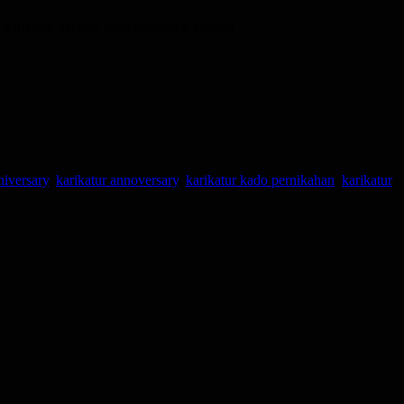
h karikatur dengan tema pengantin muslim
niversary
,
karikatur annoversary
,
karikatur kado pernikahan
,
karikatur