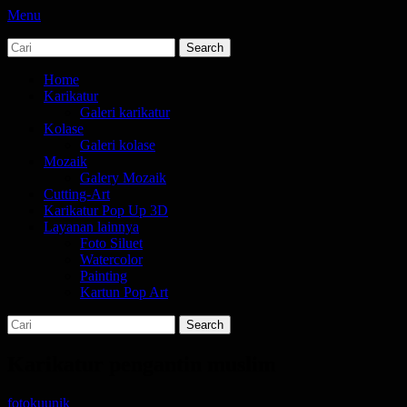
Menu
Search
jasa karikatur dan mozaik
tempat bikin karikatur Jakarta
for:
Primary
Skip
Home
to
Karikatur
Menu
content
Galeri karikatur
Kolase
Galeri kolase
Mozaik
Galery Mozaik
Cutting-Art
Karikatur Pop Up 3D
Layanan lainnya
Foto Siluet
Watercolor
Painting
Kartun Pop Art
Search
Search
for:
Karikatur pengantin muslim
Posted
Author
fotokuunik