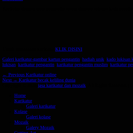
on
Karikatur dengan tema pengantin sering dipesan sebagai kado pernika
Untuk pemesanan karikatur
KLIK DISINI
Categories
Tags
Galeri karikatur-
gambar kartun pengantin
,
hadiah unik
,
kado lukisan k
lukisan
,
karikatur pengantin
,
karikatur pengantin muslim
,
karikatur p
Post
Previous
← Previous
Karikatur online
Next
post:
Next →
Karikatur becak keliling dunia
navigation
post:
Copyright © 2026
jasa karikatur dan mozaik
. All Rights Reserved. |
Scroll
Home
Up
Karikatur
Galeri karikatur
Kolase
Galeri kolase
Mozaik
Galery Mozaik
Cutting-Art