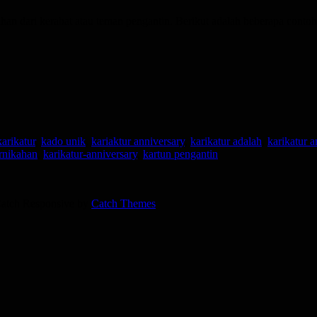
han dari kerabat atau teman pengantin. Berikut adalah beberapa conto
arikatur
,
kado unik
,
kariaktur anniversary
,
karikatur adalah
,
karikatur a
ernikahan
,
karikatur-anniversary
,
kartun pengantin
 Catch Responsive by
Catch Themes