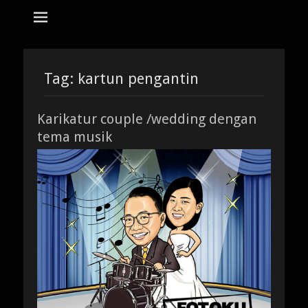
tempat bikin karikatur Jakarta
jasa karikatur
dan mozaik
Search
for:
Tag:
kartun pengantin
Karikatur couple /wedding dengan
tema musik