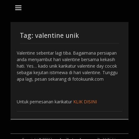
tempat bikin karikatur Jakarta
jasa karikatur
dan mozaik
Search
for:
Tag:
valentine unik
Valentine sebentar lagi tiba. Bagaimana persiapan
anda menyambut hari valentine bersama kekasih
hati. Yes… kado unik karikatur valentine day cocok
sebagai kejutan istimewa di hari valentine. Tunggu
apa lagi, pesan sekarang di fotokuunik.com
Untuk pemesanan karikatur
KLIK DISINI