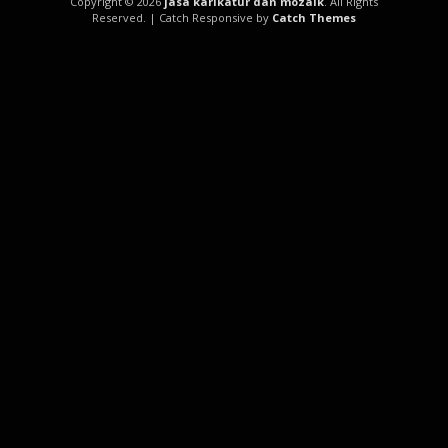
Copyright © 2026
jasa karikatur dan mozaik
. All Rights
Reserved. | Catch Responsive by
Catch Themes