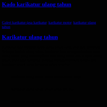
Kado karikatur ulang tahun
Posted
on
Categories
Tags
Galeri karikatur-
jasa karikatur
,
karikatur motor
,
karikatur ulang
tahun
Karikatur ulang tahun
Posted
Karikatur bisa menjadi kado ulang tahun yang unik dan berkesan.
on
Sebagai hadiah ulang tahun, karikatur bisa menggambarkan tema
ulang tahun yang menampilkan kue ulang tahun dan ucapan ulang
tahun. Bisa juga karikatur tersebut menggambarkan hobby dan
kesukaan sosok yang berulang tahun tersebut
karikatur ulang tahun untuk atasan/rekan kerja
karikatur ulang tahun untuk sobat tercinta
karikatur ulang tahun dengan suasana pesta