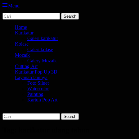
Menu
Search
jasa karikatur dan mozaik
tempat bikin karikatur Jakarta
for:
Primary
Skip
Home
to
Karikatur
Menu
content
Galeri karikatur
Kolase
Galeri kolase
Mozaik
Galery Mozaik
Cutting-Art
Karikatur Pop Up 3D
Layanan lainnya
Foto Siluet
Watercolor
Painting
Kartun Pop Art
Search
Search
for:
Tag:
karikatur ulang tahun