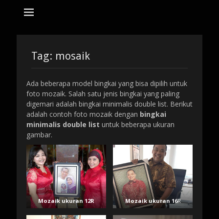
tempat bikin karikatur Jakarta
jasa karikatur
dan mozaik
Search
for:
Tag:
mosaik
Ada beberapa model bingkai yang bisa dipilih untuk
foto mozaik. Salah satu jenis bingkai yang paling
digemari adalah bingkai minimalis double list. Berikut
adalah contoh foto mozaik dengan
bingkai
minimalis double list
untuk beberapa ukuran
gambar.
Mozaik ukuran 12R
Mozaik ukuran 16
R