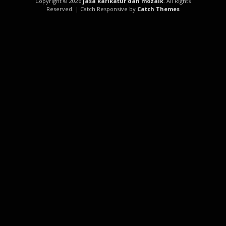
Copyright © 2026
jasa karikatur dan mozaik
. All Rights
Reserved. | Catch Responsive by
Catch Themes