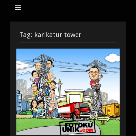
tempat bikin karikatur Jakarta
jasa karikatur
dan mozaik
Search
for:
Tag:
karikatur tower