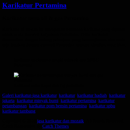
Karikatur Pertamina
Posted
Karikatur tema oil & gas Pertamina
on
Karikatur di bawah ini merupakan beberapa karikatur yang dipesan
untuk acara farewell karyawan Pertamina. Tema karikatur
disesuaikan dengan bidang pekerjaan yang bersangkutan, dan tentu
saja lengkap dengan coverall Pertamina sebagai identitas yang khas.
karikatur backround tangki minyak dan SPBU
Pertamina
karikatur tema kapal dan rig pertamina
Categories
Tags
Galeri karikatur-
jasa karikatur
,
karikatur
,
karikatur hadiah
,
karikatur
jakarta
,
karikatur minyak bumi
,
karikatur pertamina
,
karikatur
petambangan
,
karikatur pom bensin pertamina
,
karikatur spbu
,
karikatur tambang
Copyright © 2026
jasa karikatur dan mozaik
. All Rights Reserved. |
Catch Responsive by
Catch Themes