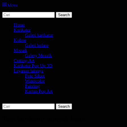
Menu
Search
jasa karikatur dan mozaik
tempat bikin karikatur Jakarta
for:
Primary
Skip
Home
to
Karikatur
Menu
content
Galeri karikatur
Kolase
Galeri kolase
Mozaik
Galery Mozaik
Cutting-Art
Karikatur Pop Up 3D
Layanan lainnya
Foto Siluet
Watercolor
Painting
Kartun Pop Art
Search
Search
for:
Tag:
karikatur minyak bumi