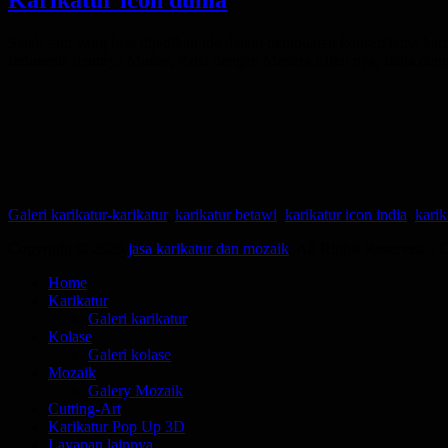
Posted
Salah satu yang bisa dijadikan ide dalam pembuatan konsep/tema kari
on
Indonesia iconnya Monas, Paris dengan Menara Eifell nya, Italia deng
Categories
Tags
Galeri karikatur-
karikatur
,
karikatur betawi
,
karikatur icon india
,
karik
Copyright © 2026
jasa karikatur dan mozaik
. All Rights Reserved. |
Scroll
Home
Up
Karikatur
Galeri karikatur
Kolase
Galeri kolase
Mozaik
Galery Mozaik
Cutting-Art
Karikatur Pop Up 3D
Layanan lainnya