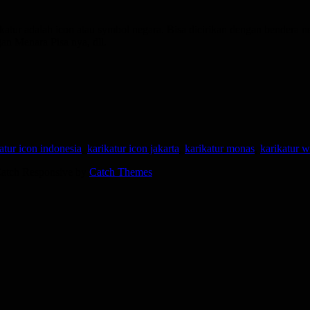
katur adalah icon atau symbol negara. Bisa dicirikan dengan bendera n
an Menara Pisa nya, dll.
atur icon indonesia
,
karikatur icon jakarta
,
karikatur monas
,
karikatur w
 Catch Responsive by
Catch Themes