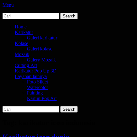
Menu
Search
jasa karikatur dan mozaik
tempat bikin karikatur Jakarta
for:
Primary
Skip
Home
to
Karikatur
Menu
content
Galeri karikatur
Kolase
Galeri kolase
Mozaik
Galery Mozaik
Cutting-Art
Karikatur Pop Up 3D
Layanan lainnya
Foto Siluet
Watercolor
Painting
Kartun Pop Art
Search
Search
for:
Tag:
karikatur icon indonesia
Karikatur icon dunia