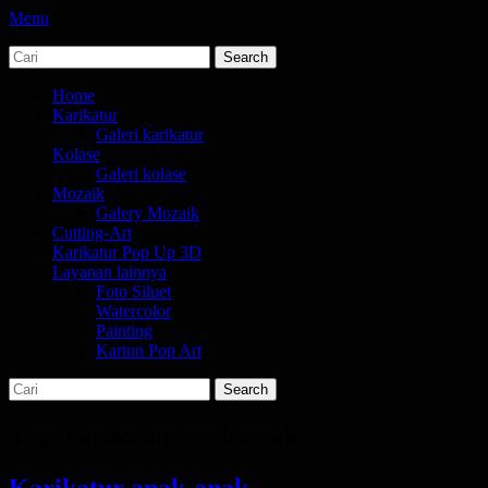
Menu
Search
jasa karikatur dan mozaik
tempat bikin karikatur Jakarta
for:
Primary
Skip
Home
to
Karikatur
Menu
content
Galeri karikatur
Kolase
Galeri kolase
Mozaik
Galery Mozaik
Cutting-Art
Karikatur Pop Up 3D
Layanan lainnya
Foto Siluet
Watercolor
Painting
Kartun Pop Art
Search
Search
for:
Tag:
karikatur anak-anak
Karikatur anak-anak