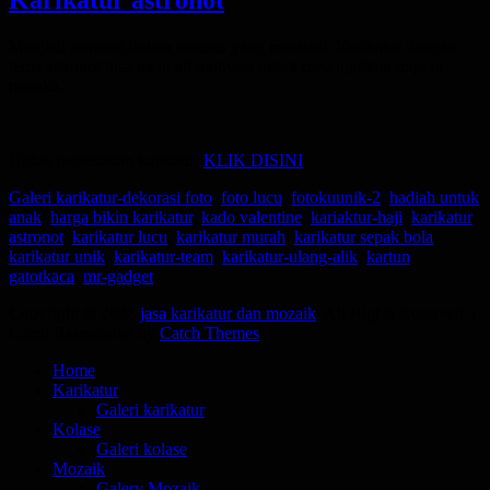
Posted
Menjadi astronot bukan sesuatu yang mustahil. Karikatur dengan
on
tema astronot bisa menjadi motivasi untuk mewujudkan impian
mereka.
Untuk pemesanan karikatur
KLIK DISINI
Categories
Tags
Galeri karikatur-
dekorasi foto
,
foto lucu
,
fotokuunik-2
,
hadiah untuk
anak
,
harga bikin karikatur
,
kado valentine
,
kariaktur-haji
,
karikatur
astronot
,
karikatur lucu
,
karikatur murah
,
karikatur sepak bola
,
karikatur unik
,
karikatur-team
,
karikatur-ulang-alik
,
kartun
gatotkaca
,
mr-gadget
Copyright © 2026
jasa karikatur dan mozaik
. All Rights Reserved. |
Catch Responsive by
Catch Themes
Scroll
Home
Up
Karikatur
Galeri karikatur
Kolase
Galeri kolase
Mozaik
Galery Mozaik