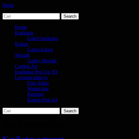
Menu
Search
jasa karikatur dan mozaik
tempat bikin karikatur Jakarta
for:
Primary
Skip
Home
to
Karikatur
Menu
content
Galeri karikatur
Kolase
Galeri kolase
Mozaik
Galery Mozaik
Cutting-Art
Karikatur Pop Up 3D
Layanan lainnya
Foto Siluet
Watercolor
Painting
Kartun Pop Art
Search
Search
for:
Tag:
kariaktur-haji
Karikatur astronot