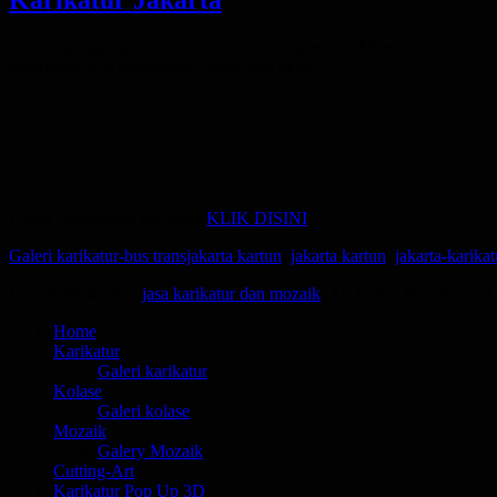
Posted
Jakarta sebagai pusat ibukota identik dengan icon Monasnya. Karikatu
on
metromini, bus transjakarta, bajaj, dan bemo.
Untuk pemesanan karikatur
KLIK DISINI
Categories
Tags
Galeri karikatur-
bus transjakarta kartun
,
jakarta kartun
,
jakarta-karikat
Copyright © 2026
jasa karikatur dan mozaik
. All Rights Reserved. |
Scroll
Home
Up
Karikatur
Galeri karikatur
Kolase
Galeri kolase
Mozaik
Galery Mozaik
Cutting-Art
Karikatur Pop Up 3D