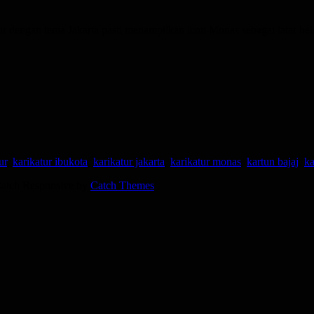
r dengan tema Jakarta pasti menampilkan icon Monas sebagai latar bela
ur
,
karikatur ibukota
,
karikatur jakarta
,
karikatur monas
,
kartun bajaj
,
k
 Catch Responsive by
Catch Themes