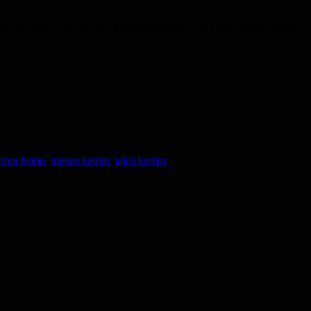
kang. Selain itu ada juga kendaraan-kendaraan khas Jakarta seperti
artun bemo
,
monas kartun
,
taksi kartun