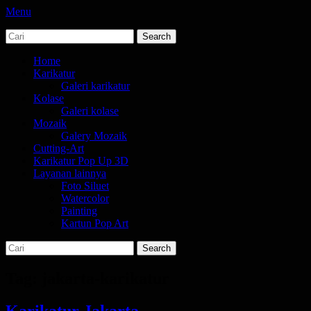
Menu
Search
jasa karikatur dan mozaik
tempat bikin karikatur Jakarta
for:
Primary
Skip
Home
to
Karikatur
Menu
content
Galeri karikatur
Kolase
Galeri kolase
Mozaik
Galery Mozaik
Cutting-Art
Karikatur Pop Up 3D
Layanan lainnya
Foto Siluet
Watercolor
Painting
Kartun Pop Art
Search
Search
for:
Tag:
jakarta-karikatur
Karikatur Jakarta