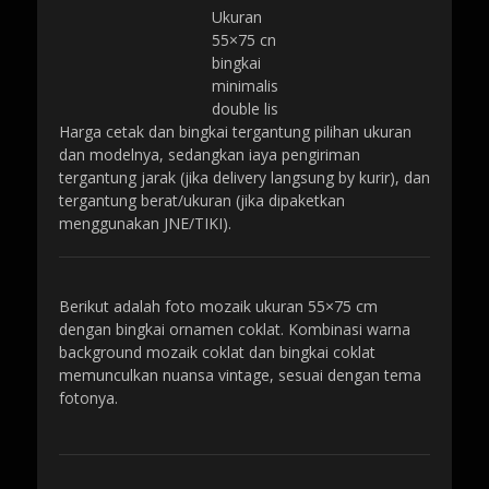
Ukuran
55×75 cn
bingkai
minimalis
double lis
Harga cetak dan bingkai tergantung pilihan ukuran
dan modelnya, sedangkan iaya pengiriman
tergantung jarak (jika delivery langsung by kurir), dan
tergantung berat/ukuran (jika dipaketkan
menggunakan JNE/TIKI).
Berikut adalah foto mozaik ukuran 55×75 cm
dengan bingkai ornamen coklat. Kombinasi warna
background mozaik coklat dan bingkai coklat
memunculkan nuansa vintage, sesuai dengan tema
fotonya.