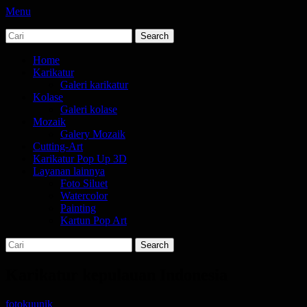
Menu
Search
jasa karikatur dan mozaik
tempat bikin karikatur Jakarta
for:
Primary
Skip
Home
to
Karikatur
Menu
content
Galeri karikatur
Kolase
Galeri kolase
Mozaik
Galery Mozaik
Cutting-Art
Karikatur Pop Up 3D
Layanan lainnya
Foto Siluet
Watercolor
Painting
Kartun Pop Art
Search
Search
for:
Karikatur kepulauan Indonesia
Posted
Author
fotokuunik