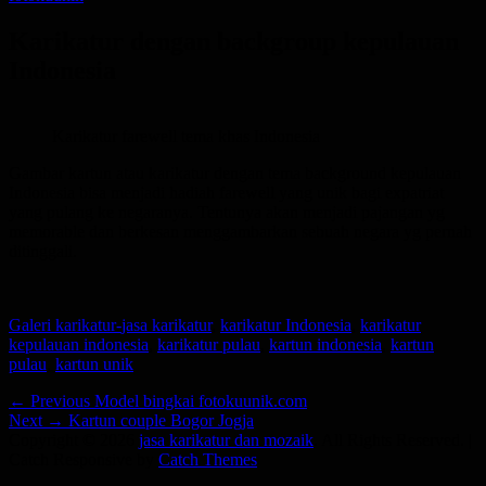
on
Karikatur dengan backgroup kepulauan
Indonesia
Karikatur farewell tema khas Indonesia
Gambar kartun atau karikatur dengan tema background kepulauan
Indonesia bisa menjadi hadiah farewell yang unik bagi expatriat
yang pulang ke negaranya. Tentunya akan menjadi pajangan yg
memorable dan berkesan menggambarkan sebuah negara yg pernah
ditinggali.
Categories
Tags
Galeri karikatur-
jasa karikatur
,
karikatur Indonesia
,
karikatur
kepulauan indonesia
,
karikatur pulau
,
kartun indonesia
,
kartun
pulau
,
kartun unik
Post
Previous
← Previous
Model bingkai fotokuunik.com
Next
post:
Next →
Kartun couple Bogor Jogja
navigation
post:
Copyright © 2026
jasa karikatur dan mozaik
. All Rights Reserved. |
Catch Responsive by
Catch Themes
Scroll