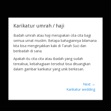
tempat bikin karikatur Jakarta
jasa karikatur dan
mozaik
Search
for:
Karikatur umrah / haji
Ibadah umrah atau haji merupakan cita-cita bagi
semua umat muslim. Betapa bahagiannya bilamana
kita bisa menginjakkan kaki di Tanah Suci dan
beribadah di sana.
Apakah itu cita-cita atau ibadah yang sudah
terealisai, kebahagiaan tersebut bisa dituangkan
dalam gambar karikatur yang unik berkesan.
Post
Next →
Next
Karikatur wedding
navigation
post: