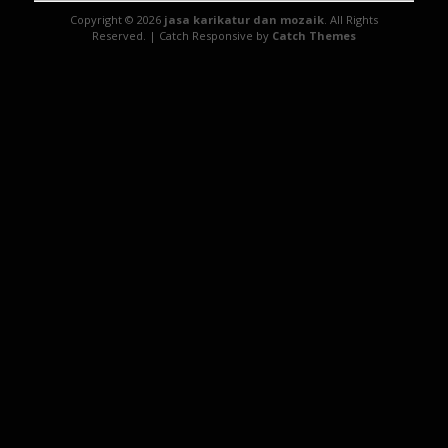
Copyright © 2026
jasa karikatur dan mozaik
. All Rights
Reserved. | Catch Responsive by
Catch Themes