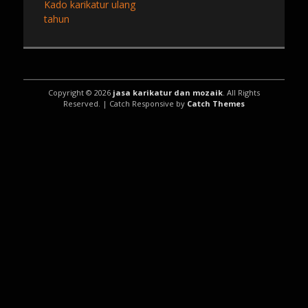
Previous
Kado karikatur ulang
navigation
post:
tahun
Copyright © 2026
jasa karikatur dan mozaik
. All Rights
Reserved. | Catch Responsive by
Catch Themes