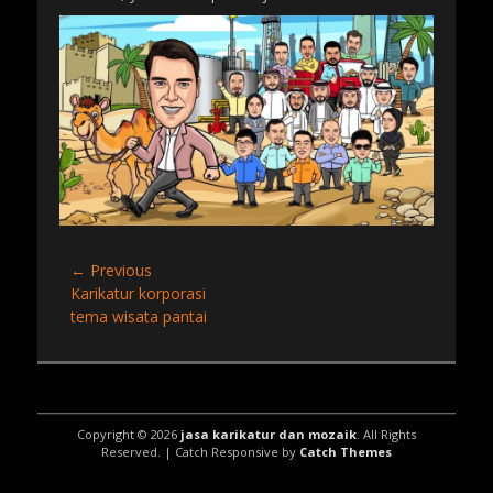
Post
← Previous
Previous
Karikatur korporasi
navigation
post:
tema wisata pantai
Copyright © 2026
jasa karikatur dan mozaik
. All Rights
Reserved. | Catch Responsive by
Catch Themes