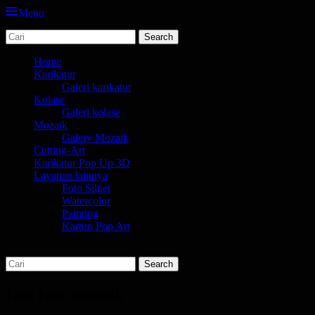
Menu
Search
jasa karikatur dan mozaik
tempat bikin karikatur Jakarta
for:
Primary
Skip
Home
to
Karikatur
Menu
content
Galeri karikatur
Kolase
Galeri kolase
Mozaik
Galery Mozaik
Cutting-Art
Karikatur Pop Up 3D
Layanan lainnya
Foto Siluet
Watercolor
Painting
Kartun Pop Art
Search
Search
for:
jasa foto mozaik