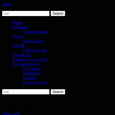
Menu
Search
jasa karikatur dan mozaik
tempat bikin karikatur Jakarta
for:
Primary
Skip
Home
to
Karikatur
Menu
content
Galeri karikatur
Kolase
Galeri kolase
Mozaik
Galery Mozaik
Cutting-Art
Karikatur Pop Up 3D
Layanan lainnya
Foto Siluet
Watercolor
Painting
Kartun Pop Art
Search
Search
for:
mozaik photo
Posted
Author
fotokuunik