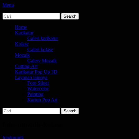
Menu
Search
jasa karikatur dan mozaik
tempat bikin karikatur Jakarta
for:
Primary
Skip
Home
to
Karikatur
Menu
content
Galeri karikatur
Kolase
Galeri kolase
Mozaik
Galery Mozaik
Cutting-Art
Karikatur Pop Up 3D
Layanan lainnya
Foto Siluet
Watercolor
Painting
Kartun Pop Art
Search
Search
for:
foto-mozaik-kolase
Posted
Author
fotokuunik