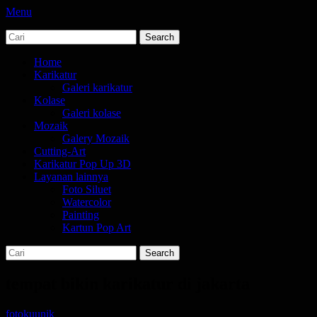
Menu
Search
jasa karikatur dan mozaik
tempat bikin karikatur Jakarta
for:
Primary
Skip
Home
to
Karikatur
Menu
content
Galeri karikatur
Kolase
Galeri kolase
Mozaik
Galery Mozaik
Cutting-Art
Karikatur Pop Up 3D
Layanan lainnya
Foto Siluet
Watercolor
Painting
Kartun Pop Art
Search
Search
for:
tempat bikin karikatur di jakarta
Posted
Author
fotokuunik